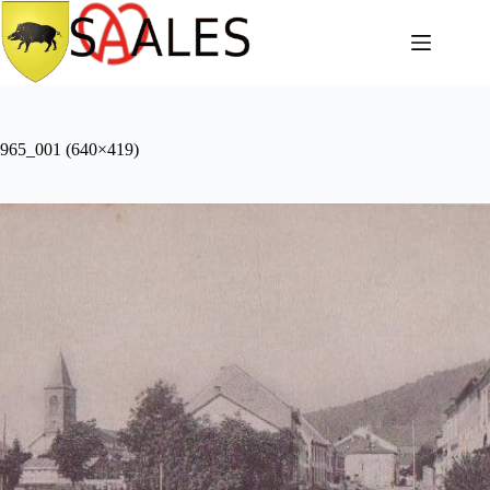
965_001 (640×419)